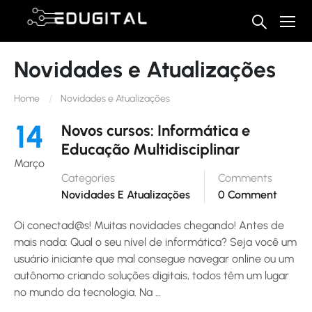
Novidades e Atualizações
Home
Novidades e Atualizações
14
Novos cursos: Informática e
Educação Multidisciplinar
Março
Categories
Comments
Novidades E Atualizações
0 Comment
Oi conectad@s! Muitas novidades chegando! Antes de
mais nada: Qual o seu nível de informática? Seja você um
usuário iniciante que mal consegue navegar online ou um
autônomo criando soluções digitais, todos têm um lugar
no mundo da tecnologia. Na …