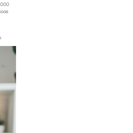
0.000
soas
.