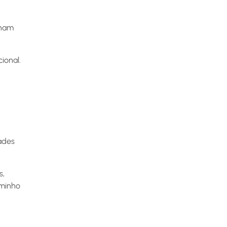
onam
ional.
ades
s,
aminho