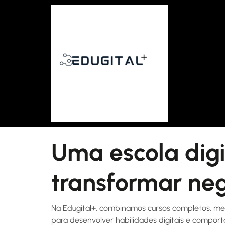
Uma escola digi
transformar neg
Na Edugital+, combinamos cursos completos, men
para desenvolver habilidades digitais e compo