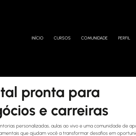
INÍCIO
CURSOS
COMUNIDADE
PERFIL
Início
Home
Início
tal pronta para
ócios e carreiras
torias personalizadas, aulas ao vivo e uma comunidade de ap
rtamentais que ajudam você a transformar desafios em oportun